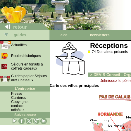
retour
guides
aide
newsletters
Réceptions
Actualités
74 Domaines présents
Routes historiques
Séjours en forfaits &
coffrets cadeaux
> DEVIS Conseil - Org
Guides papier Séjours
aux Chateaux
Définissez le péri
Carte des villes principales
L'entreprise
Presse
Carrières
Copyrights
contacts
adhérez
Suivez-nous: