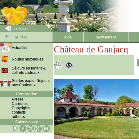
retour
guides
aide
newsletters
Château de Gaujacq
Actualités
Routes historiques
Séjours en forfaits &
coffrets cadeaux
Guides papier Séjours
aux Chateaux
L'entreprise
Presse
Carrières
Copyrights
contacts
adhérez
Suivez-nous: