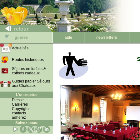
retour
guides
aide
newsletters
Actualités
S
Routes historiques
Séjours en forfaits &
coffrets cadeaux
Guides papier Séjours
aux Chateaux
L'entreprise
Presse
Carrières
Copyrights
contacts
adhérez
Suivez-nous: