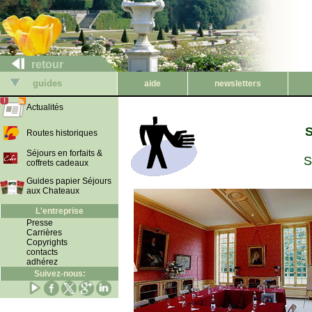
retour
guides
aide
newsletters
Actualités
S
Routes historiques
Séjours en forfaits &
S
coffrets cadeaux
Guides papier Séjours
aux Chateaux
L'entreprise
Presse
Carrières
Copyrights
contacts
adhérez
Suivez-nous: