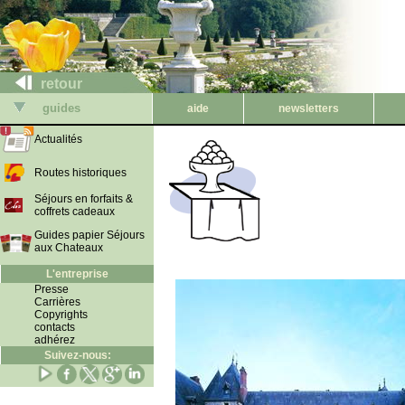
retour
guides
aide
newsletters
Actualités
Routes historiques
Séjours en forfaits &
coffrets cadeaux
Guides papier Séjours
aux Chateaux
L'entreprise
Presse
Carrières
Copyrights
contacts
adhérez
Suivez-nous: