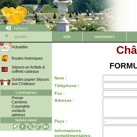
retour
guides
aide
newsletters
Châ
Actualités
Routes historiques
FORMU
Séjours en forfaits &
coffrets cadeaux
Nom :
Guides papier Séjours
aux Chateaux
Téléphone :
L'entreprise
Fax :
Presse
Adresse :
Carrières
Copyrights
contacts
adhérez
Suivez-nous:
Pays :
Informations
complémentaires: